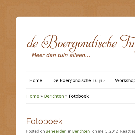
Home
De Boergondische Tuijn
›
Workshop
Home
»
Berichten
»
Fotoboek
Fotoboek
Posted on
Beheerder
in
Berichten
on
mei 5, 2012
Reactie