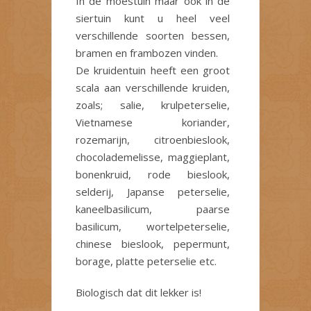
In de moestuin maar ook in de
siertuin kunt u heel veel
verschillende soorten bessen,
bramen en frambozen vinden.
De kruidentuin heeft een groot
scala aan verschillende kruiden,
zoals; salie, krulpeterselie,
Vietnamese koriander,
rozemarijn, citroenbieslook,
chocolademelisse, maggieplant,
bonenkruid, rode bieslook,
selderij, Japanse peterselie,
kaneelbasilicum, paarse
basilicum, wortelpeterselie,
chinese bieslook, pepermunt,
borage, platte peterselie etc.
Biologisch dat dit lekker is!